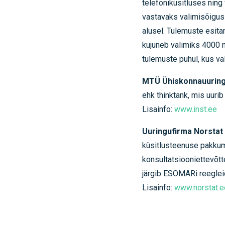
telefoniküsitluses nin
vastavaks valimisõigus
alusel. Tulemuste esit
kujuneb valimiks 4000 ni
tulemuste puhul, kus va
MTÜ Ühiskonnauuringu
ehk thinktank, mis uuri
Lisainfo:
www.inst.ee
Uuringufirma Norstat
küsitlusteenuse pakkumi
konsultatsiooniettevõtt
järgib ESOMARi reegleid
Lisainfo:
www.norstat.e