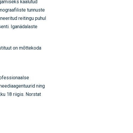
agamiseks kaalutud
ograafiliste tunnuste
eeritud reitingu puhul
senti. Iganädalaste
stituut on mõttekoda
rofessionaalse
 meediaagentuurid ning
u 18 riigis. Norstat