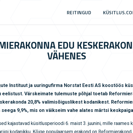
REITINGUD
KÜSITLUS.C
MIERAKONNA EDU KESKERAKON
VÄHENES
e Instituut ja uuringufirma Norstat Eesti AS koostöös küsi
u eelistust. Värskeimate tulemuste põhjal toetab Reformie
Keskerakonda 20,8% valimisõiguslikest kodanikest. Reformi
seega 9,9%, mis on väikseim vahe alates märtsi keskpaiga
 kajastavad küsitlusperioodi 6. maist 3. juunini, mille raames k
bariigi kodanikku. Kõige populaarsem erakond on Reformierakond