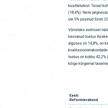
küsitletutest. Teisel k
(18,4%). Neile järgneva
üle 5% püsinud Eesti 20
Võrreldes eelmisel näd
kasvanud toetus Kesker
alguses oli 14,8%, on 
koalitsioonierakondade
toetus on kokku 42,2% (
kõige kõrgemal tasemel 
Eesti
Reformierakond