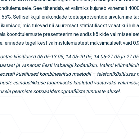
oondtulemusele. See tähendab, et valimiks kujuneb vähemalt 4000
- 1,55%. Sellisel kujul erakondade toetusprotsentide arvutamine t
ikumised, mis tulevad nii suuremast statistilisest veast kui lühi
ala koondtulemuste presenteerimine andis kõikide valimiseelset
, erinedes tegelikest valmistulemustest maksimaalselt vaid 0,
ostas küsitlused 06.05-13.05, 14.05-20.05, 14.05-27.05 ja 27.0
astast ja vanemat Eesti Vabariigi kodanikku. Valimi v
õ
imalikul
teostati kü
sitlused kombineeritud meetodil
– telefonikü
sitluses 
muste esinduslikkuse tagamiseks kaalutud vastavaks valimis
õ
i
usele peamiste sotsiaaldemograafiliste tunnuste alusel.