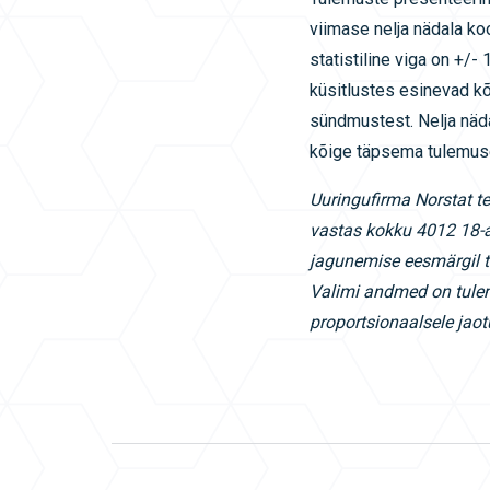
viimase nelja nädala k
statistiline viga on +/
küsitlustes esinevad kõ
sündmustest. Nelja näd
kõige täpsema tulemuse
Uuringufirma Norstat te
vastas kokku 4012 18-a
jagunemise eesm
ärgil 
Valimi andmed on tule
proportsionaalsele jaot