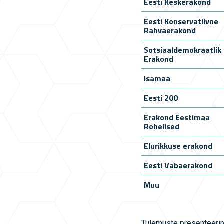
Eesti Keskerakond
Eesti Konservatiivne
Rahvaerakond
Sotsiaaldemokraatlik
Erakond
Isamaa
Eesti 200
Erakond Eestimaa
Rohelised
Elurikkuse erakond
Eesti Vabaerakond
Muu
Tulemuste presenteerim