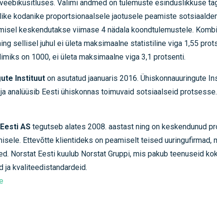
g veebiküsitluses. Valimi andmed on tulemuste esinduslikkuse t
like kodanike proportsionaalsele jaotusele peamiste sotsiaaldem
amisel keskendutakse viimase 4 nädala koondtulemustele. Kombin
ng sellisel juhul ei ületa maksimaalne statistiline viga 1,55 prot
limiks on 1000, ei ületa maksimaalne viga 3,1 protsenti.
te Instituut
on asutatud jaanuaris 2016. Ühiskonnauuringute In
b ja analüüsib Eesti ühiskonnas toimuvaid sotsiaalseid protsesse.
 Eesti AS
tegutseb alates 2008. aastast ning on keskendunud p
sele. Ettevõtte klientideks on peamiselt teised uuringufirmad,
ed. Norstat Eesti kuulub Norstat Gruppi, mis pakub teenuseid kokk
 ja kvaliteedistandardeid.
e