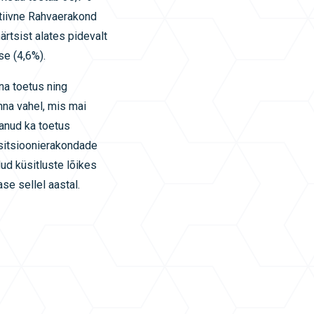
atiivne Rahvaerakond
rtsist alates pidevalt
se (4,6%).
na toetus ning
na vahel, mis mai
anud ka toetus
ositsioonierakondade
ud küsitluste lõikes
se sellel aastal.