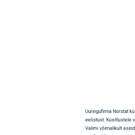
Uuringufirma Norstat kü
eelistust. Küsitlustele
Valimi võimalikult esi