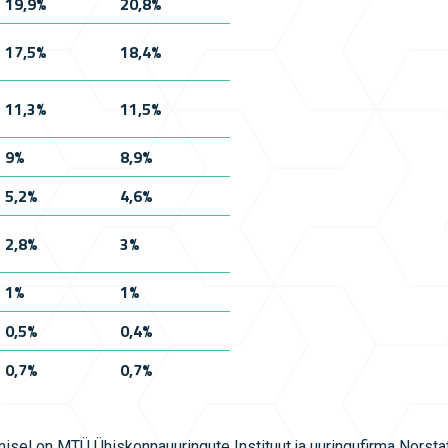
19,9%
20,8%
17,5%
18,4%
11,3%
11,5%
9%
8,9%
5,2%
4,6%
2,8%
3%
1%
1%
0,5%
0,4%
0,7%
0,7%
isel on MTÜ Ühiskonnauuringute Instituut ja uuringufirma Norst