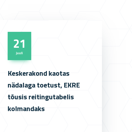
21
juuli
Keskerakond kaotas
nädalaga toetust, EKRE
tõusis reitingutabelis
kolmandaks