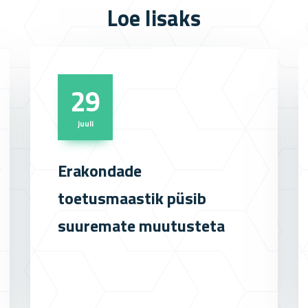
Loe lisaks
29
juuli
Erakondade
toetusmaastik püsib
suuremate muutusteta