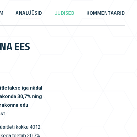
OM
ANALÜÜSID
UUDISED
KOMMENTAARID
NA EES
tletakse iga nädal
rakonda 30,7% ning
erakonna edu
st.
üsitleti kokku 4012
, keda toetab 30,7%