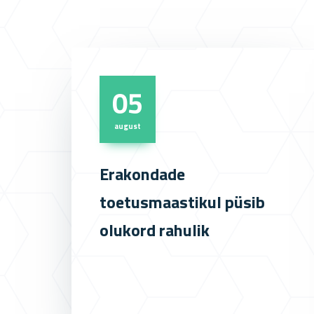
05
august
Erakondade
toetusmaastikul püsib
olukord rahulik