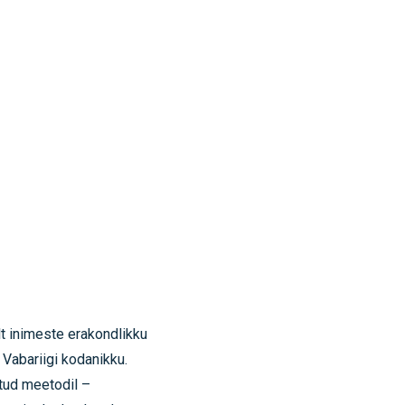
lt inimeste erakondlikku
 Vabariigi kodanikku.
tud meetodil –