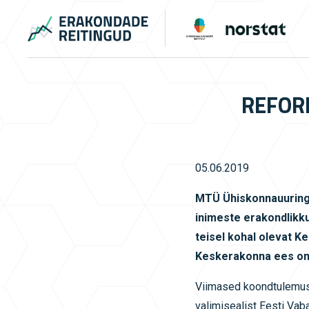
REFOR
05.06.2019
MTÜ Ühiskonnauuringut
inimeste erakondlikk
teisel kohal olevat 
Keskerakonna ees on 
Viimased koondtulemused
valimisealist Eesti Va