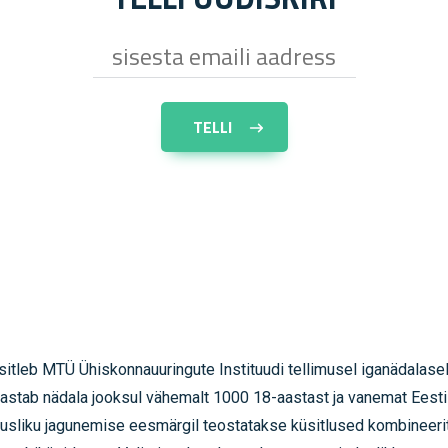
sitleb MTÜ Ühiskonnauuringute Instituudi tellimusel iganädalase
 vastab nädala jooksul vähemalt 1000 18-aastast ja vanemat Eesti
ndusliku jagunemise eesmärgil teostatakse küsitlused kombineeri