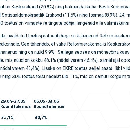
ohal on Keskerakond (20,8%) ning kolmandal kohal Eesti Konserv
d Sotisaaldemokraatlik Erakond (11,5%) ning Isamaa (8,9%). 24. mä
0 toetus on viimaste reitingute põhjal langenud alla valimiskünni
alal avaldatud toetusprotsentidega on kahanenud Reformierakon
akonnale. See tähendab, et vahe Reformierakonna ja Keskerakon
kahanenud ning on nüüd 9,9%. Sellega seoses on mõnevõrra kasv
le, mis nüüd on kokku 48,1% (nädal varem 46,4%), samal ajal op
nädal varem 43,4%). Lisaks on EKRE toetus sellel aastal läbi viid
ning SDE toetus teist nädalat üle 11%, mis on samuti kõrgeim ta
29.04-27.05
06.05-03.06
Koondtulemus
Koondtulemus
32,1%
30,7%