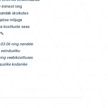
 inimest ning
asandab üksikutes
ajalise mõjuga
e küsitluste seas
9%.
5-03.06 ning nendele
t esindusliku
ning veebik
üsitluses.
guslike kodanike