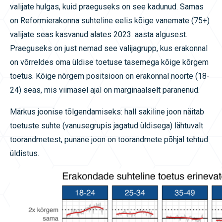
valijate hulgas, kuid praeguseks on see kadunud. Samas
on Reformierakonna suhteline eelis kõige vanemate (75+)
valijate seas kasvanud alates 2023. aasta algusest.
Praeguseks on just nemad see valijagrupp, kus erakonnal
on võrreldes oma üldise toetuse tasemega kõige kõrgem
toetus. Kõige nõrgem positsioon on erakonnal noorte (18-
24) seas, mis viimasel ajal on marginaalselt paranenud.
Märkus joonise tõlgendamiseks: hall sakiline joon näitab
toetuste suhte (vanusegrupis jagatud üldisega) lähtuvalt
toorandmetest, punane joon on toorandmete põhjal tehtud
üldistus.