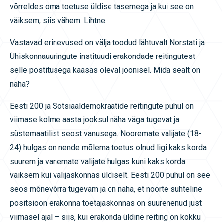
võrreldes oma toetuse üldise tasemega ja kui see on
väiksem, siis vähem. Lihtne.
Vastavad erinevused on välja toodud lähtuvalt Norstati ja
Ühiskonnauuringute instituudi erakondade reitingutest
selle postitusega kaasas oleval joonisel. Mida sealt on
näha?
Eesti 200 ja Sotsiaaldemokraatide reitingute puhul on
viimase kolme aasta jooksul näha väga tugevat ja
süstemaatilist seost vanusega. Nooremate valijate (18-
24) hulgas on nende mõlema toetus olnud ligi kaks korda
suurem ja vanemate valijate hulgas kuni kaks korda
väiksem kui valijaskonnas üldiselt. Eesti 200 puhul on see
seos mõnevõrra tugevam ja on näha, et noorte suhteline
positsioon erakonna toetajaskonnas on suurenenud just
viimasel ajal – siis, kui erakonda üldine reiting on kokku