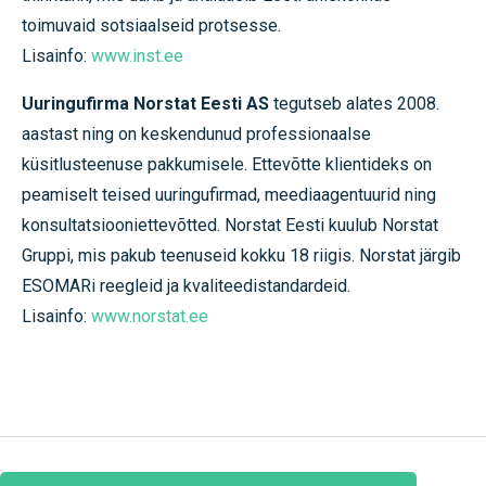
toimuvaid sotsiaalseid protsesse.
Lisainfo:
www.inst.ee
Uuringufirma Norstat Eesti AS
tegutseb alates 2008.
aastast ning on keskendunud professionaalse
küsitlusteenuse pakkumisele. Ettevõtte klientideks on
peamiselt teised uuringufirmad, meediaagentuurid ning
konsultatsiooniettevõtted. Norstat Eesti kuulub Norstat
Gruppi, mis pakub teenuseid kokku 18 riigis. Norstat järgib
ESOMARi reegleid ja kvaliteedistandardeid.
Lisainfo:
www.norstat.ee