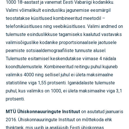
1000 18-aastast ja vanemat Eesti Vabariigi kodanikku.
Valimi võimalikult esindusliku jagunemise eesmärgil
teostatakse küsitlused kombineeritud meetodil –
telefoniküsitluses ning veebiküsitluses. Valimi andmed on
tulemuste esinduslikkuse tagamiseks kaalutud vastavaks
valimisõiguslike kodanike proportsionaalsele jaotusele
peamiste sotsiaaldemograafiliste tunnuste alusel.
Tulemuste esitamisel keskendutakse viimase 4 nädala
koondtulemustele. Kombineeritud reitingu puhul kujuneb
valimiks 4000 ning sellisel juhul ei ületa maksimaalne
statistiline viga 1,55 protsenti. Iganädalaste tulemuste
puhul, kus valimiks on 1000, ei ületa maksimaalne viga 3,1
protsenti.
MTÜ Ühiskonnauuringute Instituut
on asutatud jaanuaris
2016. Ühiskonnauuringute Instituut on mõttekoda ehk
thinktank, mis uurib ja analüüsib Eesti ühiskonnas