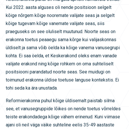
Kui 2022. aasta alguses oli nende positsioon selgelt
kõige nõrgem kõige nooremate valijate seas ja selgelt
kõige tugevam kõige vanemate valijate seas, siis
praeguseks on see oluliselt muutunud. Noorte seas on
erakonna toetus peaaegu sama kõrge kui valijaskonnas
üldiselt ja sama võib öelda ka kõige vanema vanusegrupi
kohta. Ei saa öelda, et Keskerakond oleks enam vanade
valijate erakond ning kõige rohkem on oma suhteliselt
positsiooni parandatud noorte seas. See muidugi on
toimunud erakonna üldise toetuse languse kontekstis. Ei
tohi seda ka ära unustada.
Reformierakonna puhul kõige üldisemalt paistab silma
see, et vanusegruppide lõikes on nende toetus võrreldes
teiste erakondadega kõige vähem erinenud. Kuni viimase
ajani oli neil väga väike suhteline eelis 35-49 aastaste