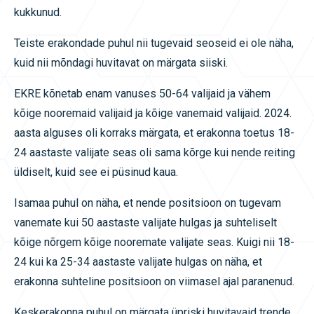
kukkunud.
Teiste erakondade puhul nii tugevaid seoseid ei ole näha,
kuid nii mõndagi huvitavat on märgata siiski.
EKRE kõnetab enam vanuses 50-64 valijaid ja vähem
kõige nooremaid valijaid ja kõige vanemaid valijaid. 2024.
aasta alguses oli korraks märgata, et erakonna toetus 18-
24 aastaste valijate seas oli sama kõrge kui nende reiting
üldiselt, kuid see ei püsinud kaua.
Isamaa puhul on näha, et nende positsioon on tugevam
vanemate kui 50 aastaste valijate hulgas ja suhteliselt
kõige nõrgem kõige nooremate valijate seas. Kuigi nii 18-
24 kui ka 25-34 aastaste valijate hulgas on näha, et
erakonna suhteline positsioon on viimasel ajal paranenud.
Keskerakonna puhul on märgata üpriski huvitavaid trende.